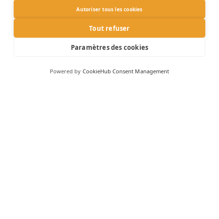
Autoriser tous les cookies
NOUS JOINDRE
Tout refuser
direction@civas.ca
Paramètres des cookies
Sherbrooke
Powered by
CookieHub Consent Management
Tél. : 819 564-5127
Télec. : 819 575-0523
Granby
Tél. : 450 956-7890
Télec. : 450 956-0836
BESOIN DE PLUS D'INFORMATIONS
Pour communiquer avec nous afin d'obtenir plus
d'informations ou pour faire une demande de